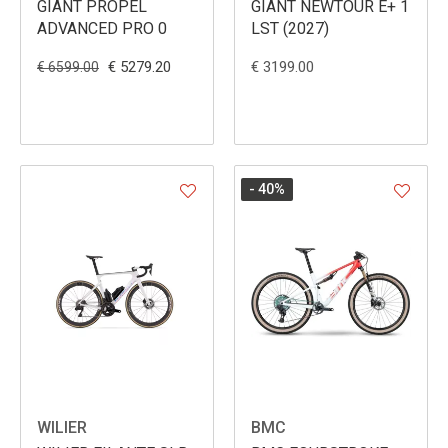
GIANT PROPEL
GIANT NEWTOUR E+ 1
ADVANCED PRO 0
LST (2027)
€ 5279.20
€ 3199.00
€ 6599.00
- 40
%
WILIER
BMC