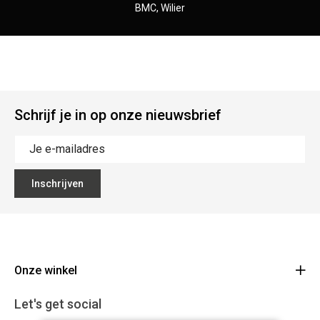
​BMC, Wilier
Schrijf je in op onze nieuwsbrief
Inschrijven
Onze winkel
CD Bikes
Let's get social
Liersesteenweg 145d