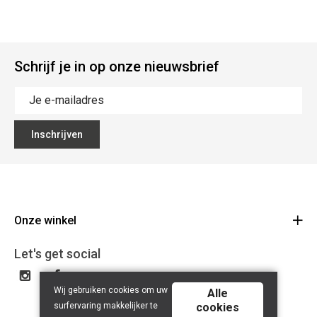
Schrijf je in op onze nieuwsbrief
Inschrijven
Onze winkel
CD Bikes
Let's get social
Liersesteenweg 145d
2220 Heist-op-den-Berg
Wij gebruiken cookies om uw
Alle
Route
surfervaring makkelijker te
cookies
015 24 64 28