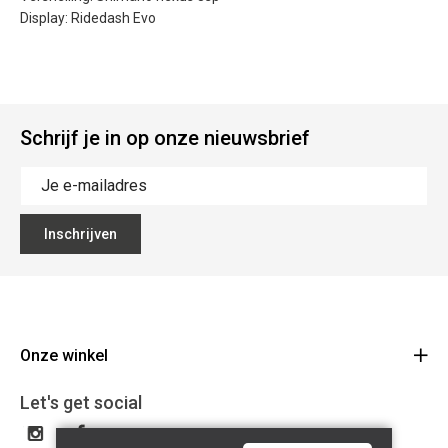
Display: Ridedash Evo
Schrijf je in op onze nieuwsbrief
Inschrijven
Onze winkel
CD Bikes
Let's get social
Liersesteenweg 145d
2220 Heist-op-den-Berg