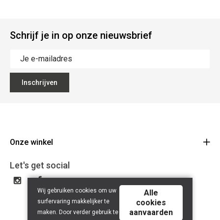
Schrijf je in op onze nieuwsbrief
Inschrijven
Onze winkel
CD Bikes
Let's get social
Liersesteenweg 145d
2220 Heist-op-den-Berg
Wij gebruiken cookies om uw
Alle
Route
surfervaring makkelijker te
cookies
015 24 64 28
aanvaarden
maken. Door verder gebruik te
BE 0648.822.409